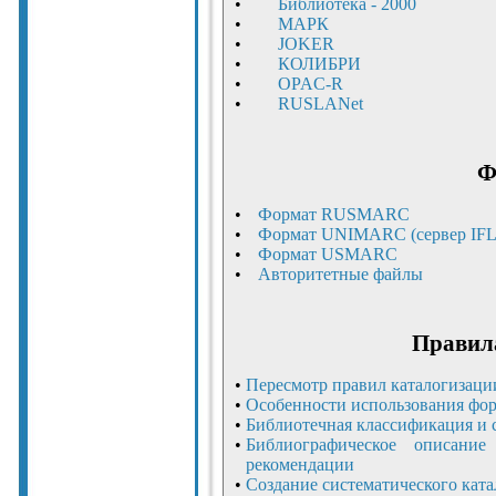
•
Библиотека - 2000
•
МАРК
•
JOKER
•
КОЛИБРИ
•
OPAC-R
•
RUSLANet
Ф
•
Формат RUSMARC
•
Формат UNIMARC (сервер IF
•
Формат USMARC
•
Авторитетные файлы
Правил
•
Пересмотр правил каталогизаци
•
Особенности использования фо
•
Библиотечная классификация и 
•
Библиографическое описание
рекомендации
•
Создание систематического ката