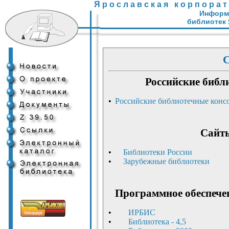
Я р о с л а в с к а я к о р п о р а т
Информ
библиотек 
Российские биб
•
Российские библиотечные конс
Сайты
•
Библиотеки России
•
Зарубежные библиотеки
Программное обеспече
•
ИРБИС
•
Библиотека - 4,5